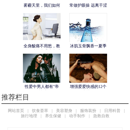
雾霾天里，我们如何
常做护眼操 远离干涩
保护自己？
眼
全身酸痛不用愁，教
冰肌玉骨飘香一夏季
你10种按摩手法来缓
解！
性爱中男人都有“帝
增强爱爱快感的12个
王情结”
小技巧
推荐栏目
网站首页
|
饮食荟萃
|
美容塑身
|
服饰装扮
|
日用科普
|
旅行地理
|
养生保健
|
动手制作
|
急救自救