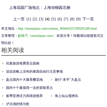
上海花园广场地点：上海动物园北侧
上一页
[1]
[2]
[3]
[4]
[5]
[6]
[7]
[8]
[9]
下一页
本文地址：
http://miaojiqiao.com/content_369441023199285248.html
文章整理：
妙技巧（miaojiqiao.com）
欢迎分享！转载请以链接形式注
明出处！
相关阅读
伦敦旅游免费景点指南
说说攻略上没有的泰国自由行注意事项
盘点国内十大最美樱花地
旅行“杀手”大盘点
国内十个最值得一去的冒险景点
春季亚洲活力风情游推荐
海上仙山涠洲岛
泸沽湖的情与歌