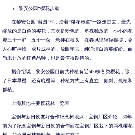
5、黎安公园“樱花步道”
在黎安公园“游园”时，沿着“樱花步道”一路走过去，最先
绽放的是白色的樱花，其次是粉色的。单株独放的，小小的花
瓣三个一群，五个一朵，悬挂在枝头，在春风里轻轻摇摆，令
人心旷神怡；成片成林的，放眼望去，纯净洁白落英缤纷。而
尚未开放的红色品种，也是最值得期待的。
据介绍说，黎安公园目前共种植有近500株各类樱花，除
了日本早樱，还有晚樱等；种植方式上有直立、倾斜、孤植和
群植。
上海其他主要樱花林一览表
宝钢与新日铁友好合作纪念树地点：宝钢厂区介绍：30年
前为了纪念宝钢与新日铁的合作而在宝钢厂区栽下的两棵樱花
树，如今早已枝繁叶茂，繁衍成林了。