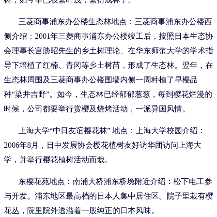
三菱商事浦东办公楼生态林地点：三菱商事浦东办公楼西
侧介绍：2001年三菱商事浦东办公楼竣工后，按照日本生态协
会理事长宫胁昭先生的乡土树理论、在华东师范大学的学术指
导下培植了红楠、青冈等乡土树苗，形成了生态林。翌年，在
生态林周围及三菱商事办公楼围墙内侧一周种植了早樱品
种“染井吉野”。如今，生态林已经郁郁葱葱，每到樱花烂漫的
时候，公司都要举行赏樱及烧烤活动，一派异国风情。
上海大学“中日友谊樱花林” 地点：上海大学校园介绍：
2006年8月，日中发展协会樱花植树友好访华团访问上海大
学，并举行樱花植树活动而栽。
东樱花苑地点：南浦大桥浦东桥堍附近介绍：松下电工参
与开发。浦东地区最高档的日本人集中居住区。院子里栽有樱
花丛，院里院外透溢着一股纯正的日本风味。