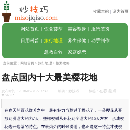
收藏本站
|
设为首页
网站首页
|
饮食荟萃
|
美容塑身
|
服饰装扮
日用科普
|
旅行地理
|
养生保健
|
动手制作
急救自救
|
家庭婚恋
当前位置：
网站首页
>
旅行地理
> 旅游攻略
盘点国内十大最美樱花地
在春
盘点
发布时间：2018-06-08 22:32:43
编辑：妙技巧
标签：
❤ 56852
在春天的百花群芳之中，最有魅力当莫过于樱花了，一朵樱花从开
放到凋谢大约为7天，整棵樱树从开花到全谢大约16天左右，形成樱
花边开边落的特点。在最灿烂的时候凋谢，也正是这一特点才使樱