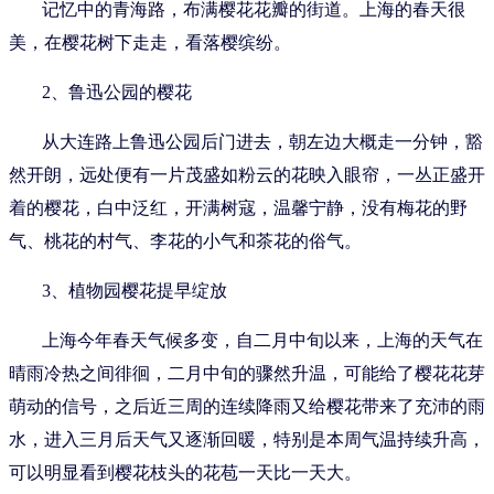
记忆中的青海路，布满樱花花瓣的街道。上海的春天很
美，在樱花树下走走，看落樱缤纷。
2、鲁迅公园的樱花
从大连路上鲁迅公园后门进去，朝左边大概走一分钟，豁
然开朗，远处便有一片茂盛如粉云的花映入眼帘，一丛正盛开
着的樱花，白中泛红，开满树寇，温馨宁静，没有梅花的野
气、桃花的村气、李花的小气和茶花的俗气。
3、植物园樱花提早绽放
上海今年春天气候多变，自二月中旬以来，上海的天气在
晴雨冷热之间徘徊，二月中旬的骤然升温，可能给了樱花花芽
萌动的信号，之后近三周的连续降雨又给樱花带来了充沛的雨
水，进入三月后天气又逐渐回暖，特别是本周气温持续升高，
可以明显看到樱花枝头的花苞一天比一天大。