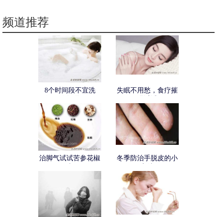
频道推荐
8个时间段不宜洗
失眠不用愁，食疗摧
澡，你知道吗？
眠试试
治脚气试试苦参花椒
冬季防治手脱皮的小
水
方法