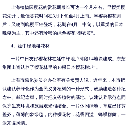
上海植物园樱花的赏花期最长可达一个月左右。早樱类樱
花先开，最佳赏花时间在3月下旬至4月上旬。早樱类樱花谢
后，又轮到晚樱压轴登场，花期在4月上中旬，以重瓣的日本
晚樱为主，其中还有珍稀的绿色樱花“御衣黄”。
4、延中绿地樱花林
一片中日友好樱花林在延中绿地卢湾段L4地块建成。东芝
集团出资认养了樱花林里的10棵日本樱花树5年。
上海市绿化委员会办公室有关负责人说，近年来，本市把
认建认养绿化作为全民义务植树的一种形式，鼓励建造各种纪
念林、栽纪念树，同时把义务植树的基地、认建认养示范点同
保护生态环境和旅游观光相结合。一片休闲绿地，草皮已修剪
整齐，薄薄的象绿毯，内种樱花树，花香四溢，蜂蝶群舞，一
派东瀛风情。