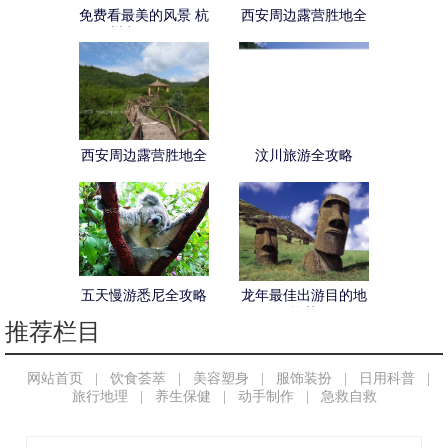
免费看最美的风景 杭
西安周边露营胜地全
州穷游攻略
攻略
西安周边露营胜地全
汶川旅游全攻略
攻略
五天慢游悉尼全攻略
龙年最佳出游目的地
推荐
推荐栏目
网站首页
|
饮食荟萃
|
美容塑身
|
服饰装扮
|
日用科普
|
旅行地理
|
养生保健
|
动手制作
|
急救自救