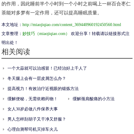
的作用，因此睡前半个小时到一个小时之前喝上一杯百合枣仁
茶能对多梦有一定作用，还可以提高睡眠质量。
本文地址：
http://miaojiqiao.com/content_369440960192450560.html
文章整理：
妙技巧（miaojiqiao.com）
欢迎分享！转载请以链接形式注
明出处！
相关阅读
一个大蒜就可以治感冒！已经治好上千人了
冬天腿上会有一层皮屑怎么办？
提高视力！有效治疗近视眼的锻炼方法
缓解便秘，无需依赖药物！
缓解颈肩酸痛的小方法
女人30岁必做八件保养大事
男人怎样刮胡子又干净又舒服？
心理自测帮司机灭掉车火儿