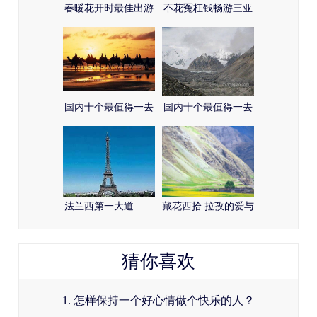
春暖花开时最佳出游
不花冤枉钱畅游三亚
地推荐
攻略
国内十个最值得一去
国内十个最值得一去
的冒险景点
的冒险景点
法兰西第一大道——
藏花西拾 拉孜的爱与
香榭丽舍
哀愁
猜你喜欢
1. 怎样保持一个好心情做个快乐的人？