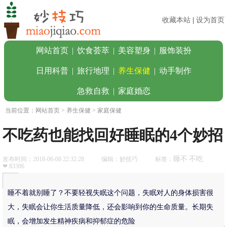
收藏本站
|
设为首页
网站首页
|
饮食荟萃
|
美容塑身
|
服饰装扮
日用科普
|
旅行地理
|
养生保健
|
动手制作
急救自救
|
家庭婚恋
当前位置：
网站首页
>
养生保健
> 家庭保健
不吃药也能找回好睡眠的4个妙招
睡不
不吃
发布时间：2018-06-08 22:32:28
编辑：妙技巧
标签：
❤ 83306
睡不着就别睡了？不要轻视失眠这个问题，失眠对人的身体损害很
大，失眠会让你生活质量降低，还会影响到你的生命质量。长期失
眠，会增加发生精神疾病和抑郁症的危险