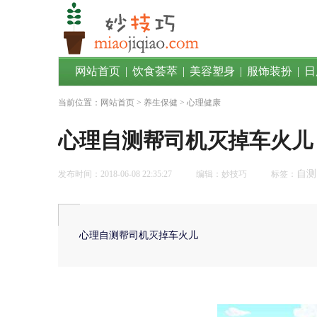
网站首页
|
饮食荟萃
|
美容塑身
|
服饰装扮
|
日
当前位置：
网站首页
>
养生保健
> 心理健康
心理自测帮司机灭掉车火儿
自测
发布时间：2018-06-08 22:35:27
编辑：妙技巧
标签：
心理自测帮司机灭掉车火儿