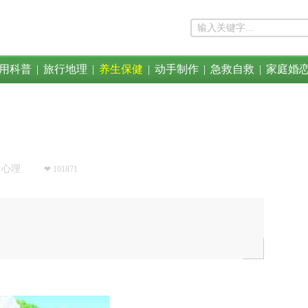
用科普
|
旅行地理
|
养生保健
|
动手制作
|
急救自救
|
家庭婚
心理
❤ 101871