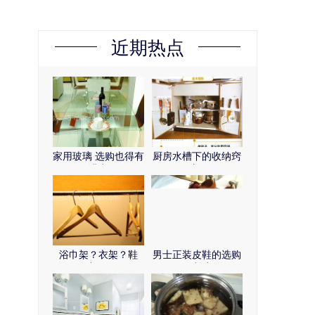
近期热点
家用玻璃 选购也得有
厨房水槽下的收纳窍
讲究
门
浴巾架？衣架？鞋
男士正装皮鞋的选购
架？
经验 补充篇