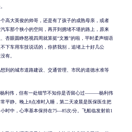
关。
个高大英俊的帅哥，还是有了孩子的成熟母亲，或者
进汽车那个狭小的空间，再开到拥堵不堪的路上，原来
、杏眼圆睁怒视四周就算挺“文雅”的啦，平时柔声细语
人不下车用车技说话的，你挤我别，追堵上十好几公
是没有。
想到的城市道路建设、交通管理、市民的道德水准等
”杨利伟，但有一处细节不知你是否留心过―――杨利伟
常平静。晚上8点准时入睡，第二天凌晨是医保医生把
小时中，心率基本保持在75―85次/分。飞船临发射前1