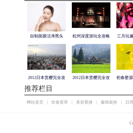
自制面膜洁净黑头
杭州深度游玩全攻略
三月玩
2012日本赏樱完全攻
2012日本赏樱完全攻
初春婺源
略
略
春
推荐栏目
网站首页
|
饮食荟萃
|
美容塑身
|
服饰装扮
|
日
C