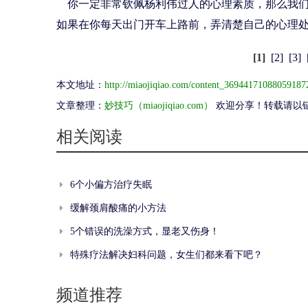
你一定非常钦佩杨利伟过人的心理素质，那么我们
如果在你每天出门开车上路前，弄清楚自己的心理处
[1]
[2]
[3]
本文地址：
http://miaojiqiao.com/content_36944171088059187
文章整理：
妙技巧（miaojiqiao.com）
欢迎分享！转载请以
相关阅读
6个小偏方治疗失眠
缓解颈肩酸痛的小方法
5个错误的洗澡方式，显老又伤身！
特殊疗法解决妇科问题，女生们都来看下吧？
频道推荐