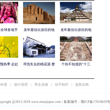
遍全球各地节
龙年最佳出游目的地
龙年最佳出游目的地
庆日
推荐
推荐
预热季 赶赴
寻找失去的桃花源 婺
个你不知道的“十三
天的约会
源行
陵”
用科普
|
旅行地理
|
养生保健
|
动手制作
|
急救自救
opyright @2013-2018
www.miaojiqiao.com
| 备案编号：
赣ICP备17010829号