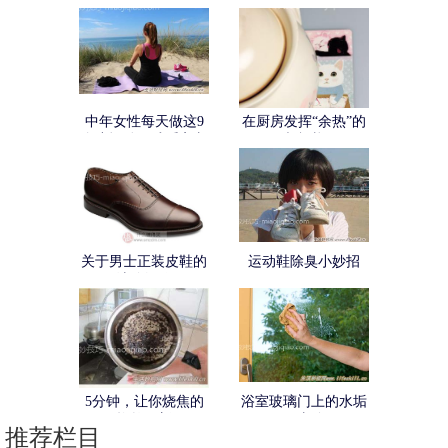
中年女性每天做这9
在厨房发挥“余热”的
个小运动可减缓衰老
鼠标垫
关于男士正装皮鞋的
运动鞋除臭小妙招
选购经验
5分钟，让你烧焦的
浴室玻璃门上的水垢
锅焕然一新！
巧去除
推荐栏目