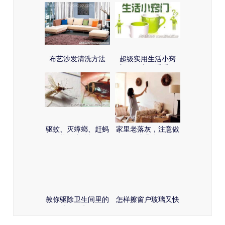
布艺沙发清洗方法
超级实用生活小窍
门，一定要看看！
驱蚊、灭蟑螂、赶蚂
家里老落灰，注意做
蚁的小妙招
好这几步。
教你驱除卫生间里的
怎样擦窗户玻璃又快
怪味，很实用！
又干净！