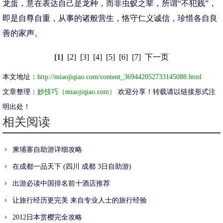
龙蛋，意在表达自己是龙种，而非虫蚁之辈，所谓“不犯贱”，
即是自尊自重，从事的诸般营生，恪守仁义诚信，珍惜各自良
善的家声。
[1]
[2]
[3]
[4]
[5]
[6]
[7]
下一页
本文地址：
http://miaojiqiao.com/content_369442052733145088.html
文章整理：
妙技巧（miaojiqiao.com）
欢迎分享！转载请以链接形式注
明出处！
相关阅读
柬埔寨自助游详细攻略
在成都一品天下 (四川 成都 3日自助游)
出游必读中国排名前十酒店推荐
让旅行经历更完美 来自专业人士的旅行经验
2012日本赏樱完全攻略