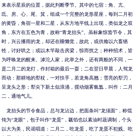
来表示星辰的位置，据此判断季节。其中的七宿：角、亢、
氐、房、心、尾、箕，组成一个完整的龙形星座，每到二月初
的黄昏，角宿一星和二星，从东方地平线上出现，类似龙之双
角，东方在五色为青，故称“青龙抬头”。虽标象惊蛰节令，其
时，兴云播雨的龙，却还在睡懒觉，故此，或供飨以六畜牺
牲，讨好哄之；或以木竿敲击房梁，惊而扰之；种种招术，皆
为呼唤龙的醒来。滹沱人家，此举之外，还有两般的不同，一
是二月二的龙灯，作封箱的最后一耍；二在翌日早晨，人驾龙
而动：那耕地的犁杖，一对扶手，若龙角高翘；雪亮的犁刃，
呈龙头之形；犁尖下新土似浪涌，搅动烟雾氤氲，叫作：二月
二，通地气儿。
龙抬头的节令食品，总与龙沾边，把面条叫“龙须面”，称馄
饨为“龙眼”，包子叫作“龙蛋”，瓤馅也以素油时蔬调制，个头
以大为美，民谣唱道：二月二，吃龙蛋，吃了龙蛋不犯贱。吃