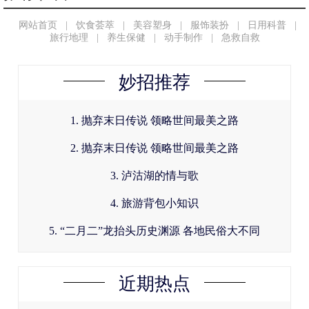
网站首页
|
饮食荟萃
|
美容塑身
|
服饰装扮
|
日用科普
|
旅行地理
|
养生保健
|
动手制作
|
急救自救
妙招推荐
1. 抛弃末日传说 领略世间最美之路
2. 抛弃末日传说 领略世间最美之路
3. 泸沽湖的情与歌
4. 旅游背包小知识
5. “二月二”龙抬头历史渊源 各地民俗大不同
近期热点