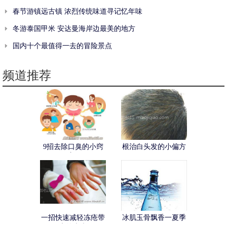
春节游镇远古镇 浓烈传统味道寻记忆年味
冬游泰国甲米 安达曼海岸边最美的地方
国内十个最值得一去的冒险景点
频道推荐
9招去除口臭的小窍
根治白头发的小偏方
门
一招快速减轻冻疮带
冰肌玉骨飘香一夏季
来的疼痛