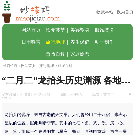
收藏本站
|
设为首页
网站首页
|
饮食荟萃
|
美容塑身
|
服饰装扮
日用科普
|
旅行地理
|
养生保健
|
动手制作
急救自救
|
家庭婚恋
当前位置：
网站首页
>
旅行地理
> 旅游百科
“二月二”龙抬头历史渊源 各地民俗大不同
龙抬
“二
发布时间：2018-06-08 22:36:48
编辑：妙技巧
标签：
❤
22710
龙抬头的说辞，来自古老的天文学。人们曾经用二十八宿，来表示
星辰的位置，据此判断季节。其中的七宿：角、亢、氐、房、心、
尾、箕，组成一个完整的龙形星座，每到二月初的黄昏，角宿一星