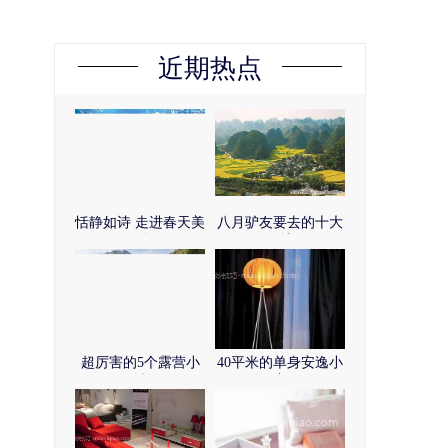
近期热点
恬静如诗 走进春天美
八月驴友要去的十大
人谷
圣地
超厉害的5个露营小
40平米的单身安逸小
妙招
窝