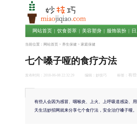
网站首页
|
饮食荟萃
|
美容塑身
|
服饰装扮
|
日
当前位置：
网站首页
>
养生保健
> 家庭保健
七个嗓子哑的食疗方法
有些
发布时间：2018-06-08 22:32:29
编辑：妙技巧
标签：
有些人会因为感冒、咽喉炎、上火、上呼吸道感染、用
天生活妙招网就来分享七个食疗法，安全治疗嗓子哑。