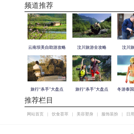
频道推荐
云南坝美自助游攻略
汶川旅游全攻略
汶川
旅行“杀手”大盘点
旅行“杀手”大盘点
冬游泰国
海岸边
推荐栏目
网站首页
|
饮食荟萃
|
美容塑身
|
服饰装扮
|
日