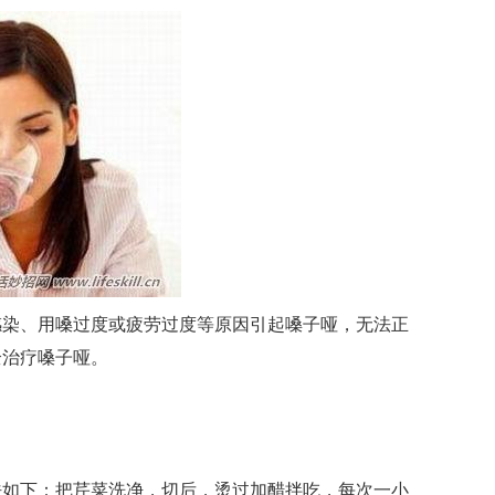
染、用嗓过度或疲劳过度等原因引起嗓子哑，无法正
全治疗嗓子哑。
如下：把芹菜洗净，切后，烫过加醋拌吃，每次一小