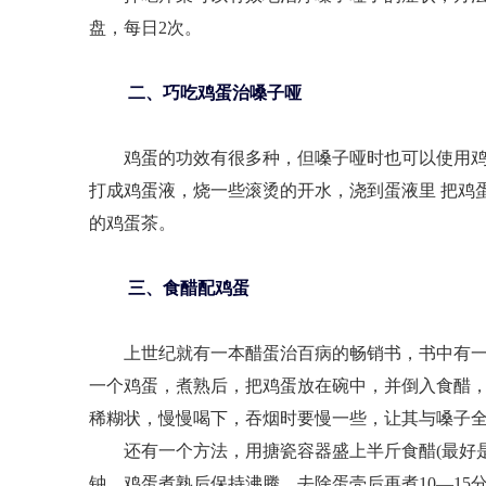
盘，每日2次。
二、巧吃鸡蛋治嗓子哑
鸡蛋的功效有很多种，但嗓子哑时也可以使用鸡
打成鸡蛋液，烧一些滚烫的开水，浇到蛋液里 把鸡
的鸡蛋茶。
三、食醋配鸡蛋
上世纪就有一本醋蛋治百病的畅销书，书中有一
一个鸡蛋，煮熟后，把鸡蛋放在碗中，并倒入食醋
稀糊状，慢慢喝下，吞烟时要慢一些，让其与嗓子
还有一个方法，用搪瓷容器盛上半斤食醋(最好是米
钟，鸡蛋煮熟后保持沸腾，去除蛋壳后再煮10—1