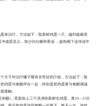
蛋来治疗。方法如下：取新鲜鸡蛋一只，磕到饭碗里
蛋冲成蛋花儿，加少许白糖和香油 ，趁热喝下这传说中
个方子对治疗嗓子哑有非常好的疗效，方法如下：取
，把鸡蛋与食醋拌在一起，特别是把鸡蛋黄与食醋调成
全面接触。
醋)，里面加上三个洗净的新鲜生鸡蛋，煮10—15分
5分钟，最后把鸡蛋连同食醋一起服下，每天一次，连续