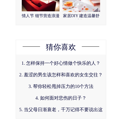
情人节 细节营造浪漫
家居DIY 建造温馨舒
满屋
适家园
猜你喜欢
1. 怎样保持一个好心情做个快乐的人？
2. 羞涩的男生该怎样和喜欢的女生交往？
3. 帮你轻松甩掉压力的10个方法
4. 如何面对悲伤的日子？
5. 当父母日渐衰老，千万记得不要说出这
10句话！