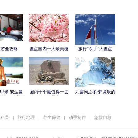
旅游全攻略
盘点国内十大最美樱
旅行“杀手”大盘点
花地
甲米 安达曼
国内十个最值得一去
九寨沟之冬:梦境般的
最美的地方
的冒险景点
王国
用科普
|
旅行地理
|
养生保健
|
动手制作
|
急救自救