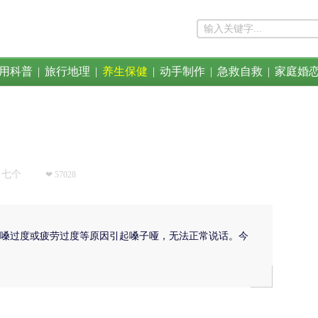
用科普
|
旅行地理
|
养生保健
|
动手制作
|
急救自救
|
家庭婚
七个
❤ 57028
嗓过度或疲劳过度等原因引起嗓子哑，无法正常说话。今