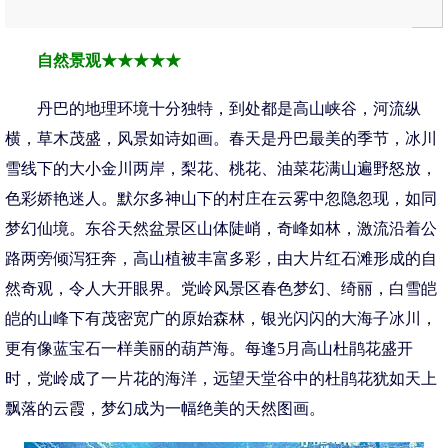
自然景观★★★★★
丹巴的地理环境十分独特，到处都是高山峡谷，河流纵
横，草木茂盛，风景如诗如画。春天是丹巴最美的季节，冰川
雪线下的大小金川两岸，梨花、桃花、油菜花满山遍野怒放，
色彩娇艳迷人。默尔多神山下的村庄在云雾中忽隐忽现，如同
梦幻仙境。东谷天然盆景区山体陡峭，奇峰如林，激流沿着公
路两旁倾泻狂奔，高山植被丰富多彩，由大片红石滩形成的自
然奇观，令人大开眼界。党岭风景区春色梦幻、绮丽，白雪皑
皑的山峰下有茂密宽广的原始森林，银光闪闪的大海子冰川，
更有像蓝宝石一样美丽的葫芦海。每逢5月高山杜鹃花盛开
时，党岭成了一片花的海洋，远望天堂谷中的杜鹃花犹如天上
飘落的云霞，梦幻成为一幅绝美的天然图画。