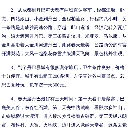
2、从成都到丹巴每天都有两班直达客车，经都江堰、卧
龙、四姑娘山、小金到丹巴，全程柏油路，行程约八小时。另
一条路是走成雅高速公路，穿越二郎山遂道，经泸定转入瓦斯
沟、沿大渡河进丹巴。第三条路走汶川、米亚罗、马尔康，从
金川县沿着大金川河进丹巴，此路春天最美，公路两旁的村寨
开满梨花，大风一起梨花像雪片般满天飞舞，景色格外壮观。
3、到了丹巴县城有很多宾馆旅店，卫生条件良好，价格
十分便宜。城里有出租车200多辆，方便直达各村寨景点。若
想去党岭玩，包车费一天300元。
4、春天游丹巴最好有三天时间：第一天看甲居藏寨，巴
底美人谷，东谷红石滩。第二天去中路藏寨，看黙尔多神山，
走铁锁桥过大渡河，进入棱坡乡登楼看古碉群。第三天经八朗
寨、布科村、大寨、火地峡、边耳进入党岭天堂谷。这条去党