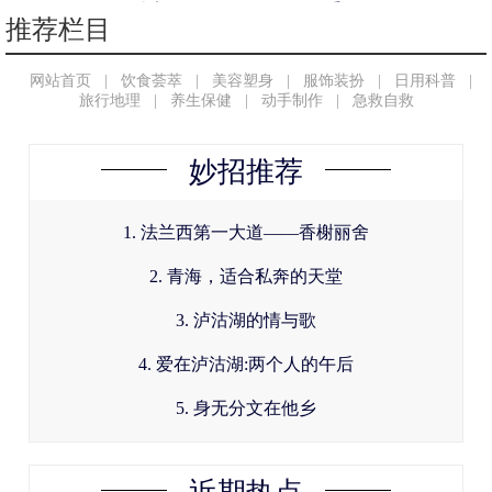
么办？
系
推荐栏目
网站首页
|
饮食荟萃
|
美容塑身
|
服饰装扮
|
日用科普
|
旅行地理
|
养生保健
|
动手制作
|
急救自救
妙招推荐
1. 法兰西第一大道——香榭丽舍
2. 青海，适合私奔的天堂
3. 泸沽湖的情与歌
4. 爱在泸沽湖:两个人的午后
5. 身无分文在他乡