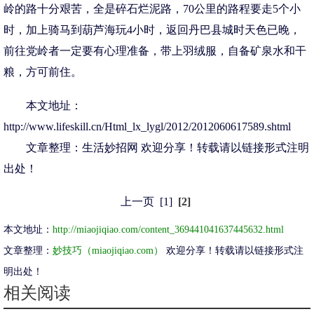
岭的路十分艰苦，全是碎石烂泥路，70公里的路程要走5个小
时，加上骑马到葫芦海玩4小时，返回丹巴县城时天色已晚，
前往党岭者一定要有心理准备，带上羽绒服，自备矿泉水和干
粮，方可前住。
本文地址：
http://www.lifeskill.cn/Html_lx_lygl/2012/2012060617589.shtml
文章整理：
生活妙招网
欢迎分享！转载请以链接形式注明
出处！
上一页
[1]
[2]
本文地址：
http://miaojiqiao.com/content_369441041637445632.html
文章整理：
妙技巧（miaojiqiao.com）
欢迎分享！转载请以链接形式注
明出处！
相关阅读