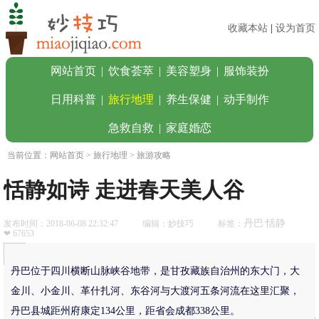
收藏本站
|
设为首页
网站首页
|
饮食荟萃
|
美容塑身
|
服饰装扮
日用科普
|
旅行地理
|
养生保健
|
动手制作
急救自救
|
家庭婚恋
当前位置：
网站首页
>
旅行地理
> 旅游攻略
恬静如诗 走进春天美人谷
丹巴
恬静
发布时间：2018-06-08 22:32:47
编辑：妙技巧
标签：
❤ 67653
丹巴位于四川横断山脉峡谷地带，是甘孜藏族自治州的东大门，大
金川、小金川、革什扎河、东谷河与大渡河五条河流在这里汇聚，
丹巴县城距州府康定134公里，距省会成都338公里。