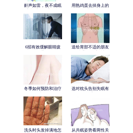
鼾声如雷，夜不成眠
用熟鸡蛋去掉身上的
九招助你健康一年
湿气
6招有效缓解眼睛疲
送给胃部不适的朋友
劳
一个养胃的小妙招
冬季如何预防和治疗
选对枕头告别失眠有
脚气
诀窍
洗头时头发掉满地怎
从共眠姿势看两性关