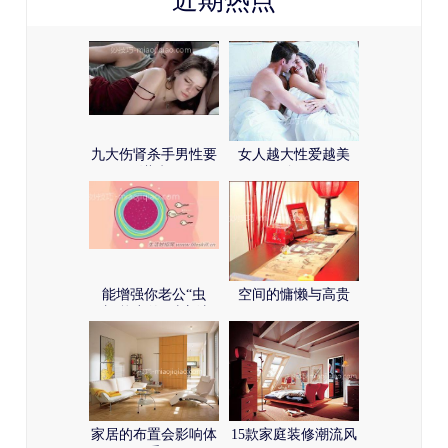
近期热点
九大伤肾杀手男性要
女人越大性爱越美
谨防
妙？
能增强你老公“虫
空间的慵懒与高贵
虫”能力的4种方法
(图)
家居的布置会影响体
15款家庭装修潮流风