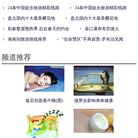
24条中国徒步旅游精彩线路
24条中国徒步旅游精彩线路
盘点国内十大最美樱花地
盘点国内十大最美樱花地
初春婺源预热季 赶赴春天的约会
壶口瀑布冬韵迷人
海南别致游路线推荐
“生命禁区”不再寂寞-罗布泊见闻
频道推荐
饭后别急着午睡(图)
做梦会影响身体健康
吗？