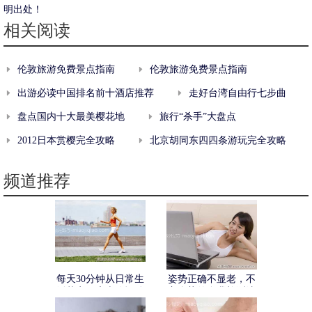
明出处！
相关阅读
伦敦旅游免费景点指南
伦敦旅游免费景点指南
出游必读中国排名前十酒店推荐
走好台湾自由行七步曲
盘点国内十大最美樱花地
旅行“杀手”大盘点
2012日本赏樱完全攻略
北京胡同东四四条游玩完全攻略
频道推荐
每天30分钟从日常生
姿势正确不显老，不
活落实健康走路运动
良姿势的自我检测法