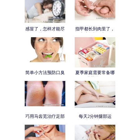
感冒了，怎样才能尽
指甲都长到肉里了，
快好？
应该怎样修剪？
简单小方法预防口臭
夏季家庭需要常备哪
些药品？
巧用马齿苋治疗足部
每天2分钟腿部运
干裂
动，消除腿部淋巴阻
塞