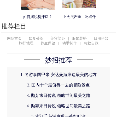
如何摆脱臭汗症？
上火很严重，吃点什
么好？
推荐栏目
网站首页
|
饮食荟萃
|
美容塑身
|
服饰装扮
|
日用科普
|
旅行地理
|
养生保健
|
动手制作
|
急救自救
妙招推荐
1. 冬游泰国甲米 安达曼海岸边最美的地方
2. 国内十个最值得一去的冒险景点
3. 抛弃末日传说 领略世间最美之路
4. 抛弃末日传说 领略世间最美之路
5. 浙江千岛湖发现一处红叶湾