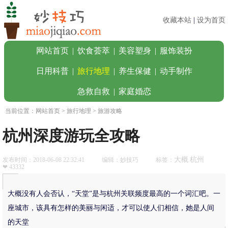
收藏本站
|
设为首页
网站首页
|
饮食荟萃
|
美容塑身
|
服饰装扮
日用科普
|
旅行地理
|
养生保健
|
动手制作
急救自救
|
家庭婚恋
当前位置：
网站首页
>
旅行地理
> 旅游攻略
杭州深度游玩全攻略
大概
杭州
发布时间：2018-06-08 22:32:41
编辑：妙技巧
标签：
❤ 43332
大概没有人会否认，“天堂”是与杭州关联频度最高的一个词汇吧。一
座城市，该具有怎样的美丽与闲适，才可以使人们相信，她是人间
的天堂