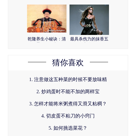
疮怎么治？
种方法来帮你
乾隆养生小秘诀：清
最具杀伤力的抹香五
晨要做三事
大攻略
猜你喜欢
1. 注意做这五种菜的时候不要放味精
2. 炒鸡蛋时不能不加的两样宝
3. 怎样才能将米粥煮得又滑又粘稠？
4. 切皮蛋不粘刀的小窍门
5. 如何挑选菜花？