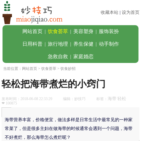
收藏本站
|
设为首页
网站首页
|
饮食荟萃
|
美容塑身
|
服饰装扮
日用科普
|
旅行地理
|
养生保健
|
动手制作
急救自救
|
家庭婚恋
当前位置：
网站首页
>
饮食荟萃
> 饮食妙招
轻松把海带煮烂的小窍门
海带
轻松
发布时间：2018-06-08 22:33:29
编辑：妙技巧
标签：
❤ 100875
海带营养丰富，价格便宜，做法多样是日常生活中最常见的一种家
常菜了，但是很多主妇在做海带的时候通常会遇到一个问题，海带
不好煮烂，那么海带怎么煮烂呢？