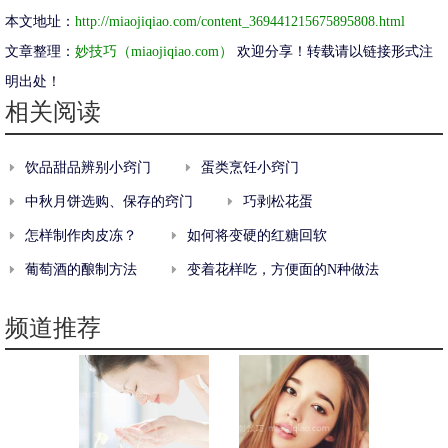
本文地址：
http://miaojiqiao.com/content_369441215675895808.html
文章整理：
妙技巧（miaojiqiao.com）
欢迎分享！转载请以链接形式注
明出处！
相关阅读
饮品甜品辨别小窍门
蛋类烹饪小窍门
中秋月饼选购、保存的窍门
巧剥松花蛋
怎样制作肉皮冻？
如何将变硬的红糖回软
葡萄酒的酿制方法
变着花样吃，方便面的N种做法
频道推荐