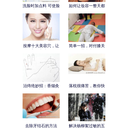
洗脸时加点料 可使脸
如何让妆容一整天都
部更白皙
干净精致？
按摩十大美容穴，让
简单一招，对付膝关
美丽永驻！
节疼痛
治痔疮妙招：香烟灸
落枕很痛苦，教你快
小指
速缓解疼痛！
去除牙结石的方法
解决杨柳絮过敏的五