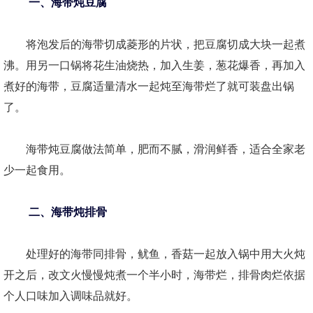
一、海带炖豆腐
将泡发后的海带切成菱形的片状，把豆腐切成大块一起煮
沸。用另一口锅将花生油烧热，加入生姜，葱花爆香，再加入
煮好的海带，豆腐适量清水一起炖至海带烂了就可装盘出锅
了。
海带炖豆腐做法简单，肥而不腻，滑润鲜香，适合全家老
少一起食用。
二、海带炖排骨
处理好的海带同排骨，鱿鱼，香菇一起放入锅中用大火炖
开之后，改文火慢慢炖煮一个半小时，海带烂，排骨肉烂依据
个人口味加入调味品就好。