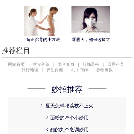
个小措施
矫正驼背的小方法
雾霾天，如何选择防
霾口罩？
推荐栏目
网站首页
|
饮食荟萃
|
美容塑身
|
服饰装扮
|
日用科普
|
旅行地理
|
养生保健
|
动手制作
|
急救自救
妙招推荐
1. 夏天怎样吃荔枝不上火
2. 面粉的25个小妙用
3. 醋的九个烹调妙用