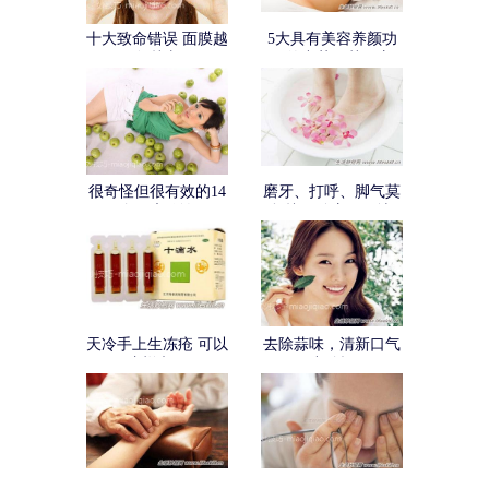
十大致命错误 面膜越
5大具有美容养颜功
敷越老
效的中药及其配方
很奇怪但很有效的14
磨牙、打呼、脚气莫
个健康秘诀
烦恼！偏方巧解决
天冷手上生冻疮 可以
去除蒜味，清新口气
这样办！
小妙招