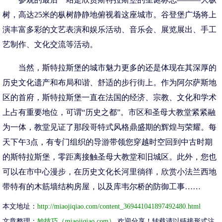
树，高达25米的枞树静静地俯视着这座城市。谷登堡广场将上
演丰富多彩的文艺表演和娱乐活动、音乐会、展览展出、手工
艺制作、文化交流等活动。
当然，斯特拉斯堡的城市魅力更多的还是体现在其深厚的
历史文化遗产和布局和谐、舒适的步行街上。作为阿尔萨斯地
区的首府，斯特拉斯堡一直在法国的经济、宗教、文化和学术
上占有重要地位，可谓“历史之都”。市区和圣母大教堂紧紧融
为一体，教堂见证了那段哥特式风格鼎盛期的辉煌与荣耀。每
天下午3点，有专门组织的导游带领您穿越时空回到中古时期
的斯特拉斯堡，零距离接触圣母大教堂和旧城区。此外，您也
可以在市中心漫步，在历史文化长河里徜徉，欣赏小法兰西地
带特有的木筋墙结构房屋，以及库韦尔桥的防御工事……
本文地址：
http://miaojiqiao.com/content_369441041897492480.html
文章整理：
妙技巧（miaojiqiao.com）
欢迎分享！转载请以链接形式注