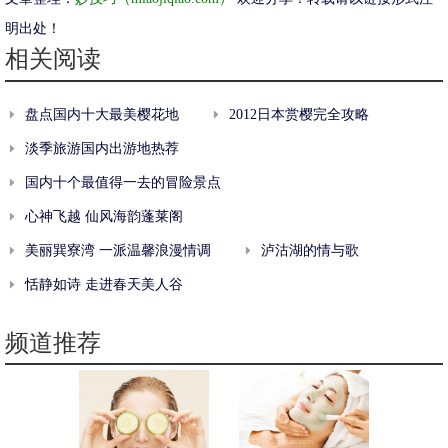
明出处！
相关阅读
盘点国内十大最美樱花地
2012日本赏樱完全攻略
淡季旅游国内出游地热荐
国内十个最值得一去的冒险景点
心神飞越 仙风海韵蓬莱阁
美丽巽寮湾 一派温馨浪漫情调
泸沽湖的情与歌
恬静如诗 走进春天美人谷
频道推荐