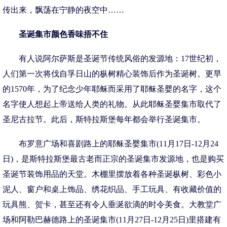
传出来，飘荡在宁静的夜空中……
圣诞集市颜色香味捂不住
有人说阿尔萨斯是圣诞节传统风俗的发源地：17世纪初，
人们第一次将伐自孚日山的枞树精心装饰后作为圣诞树。更早
的1570年，为了纪念少年耶稣而采用了耶稣圣婴的名字，这个
名字使人想起上帝送给人类的礼物。从此耶稣圣婴集市取代了
圣尼古拉节。此后，斯特拉斯堡每年都会举行圣诞集市。
布罗意广场和喜剧路上的耶稣圣婴集市(11月17日-12月24
日)，是斯特拉斯堡最古老而正宗的圣诞集市发源地，也是购买
圣诞节装饰用品的天堂。木棚里摆放着各种圣诞枞树、彩色小
泥人、窗户和桌上饰品、绣花织品、手工玩具、有收藏价值的
玩具熊、贺卡，甚至还有令人垂涎欲滴的时令美食。大教堂广
场和阿勒巴赫德路上的圣诞集市(11月27日-12月25日)里搭建有