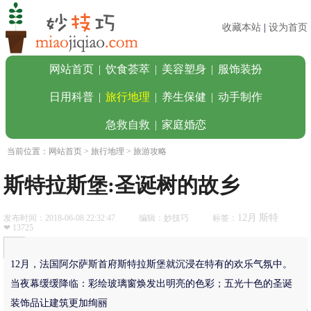
收藏本站
|
设为首页
网站首页
|
饮食荟萃
|
美容塑身
|
服饰装扮
日用科普
|
旅行地理
|
养生保健
|
动手制作
急救自救
|
家庭婚恋
当前位置：
网站首页
>
旅行地理
> 旅游攻略
斯特拉斯堡:圣诞树的故乡
12月
斯特
发布时间：2018-06-08 22:32:47
编辑：妙技巧
标签：
❤ 13725
12月，法国阿尔萨斯首府斯特拉斯堡就沉浸在特有的欢乐气氛中。
当夜幕缓缓降临：彩绘玻璃窗焕发出明亮的色彩；五光十色的圣诞
装饰品让建筑更加绚丽