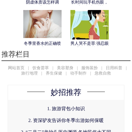
阴虚体质该怎样调
长时间玩手机伤眼，
理？
用这10招来保护视
力！
冬季里香水的正确喷
男人哭不是罪:强忍眼
法
泪等于慢性自杀
推荐栏目
网站首页
|
饮食荟萃
|
美容塑身
|
服饰装扮
|
日用科普
|
旅行地理
|
养生保健
|
动手制作
|
急救自救
妙招推荐
1. 旅游背包小知识
2. 资深驴友告诉你冬季出游如何保暖